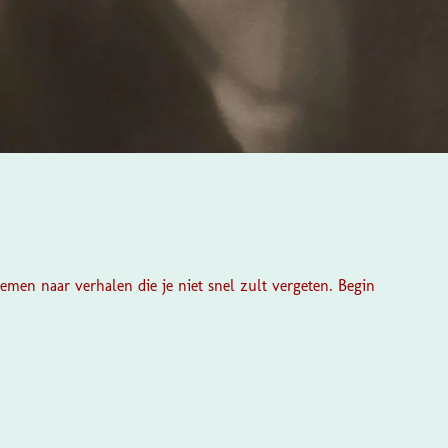
nemen naar verhalen die je niet snel zult vergeten. Begin