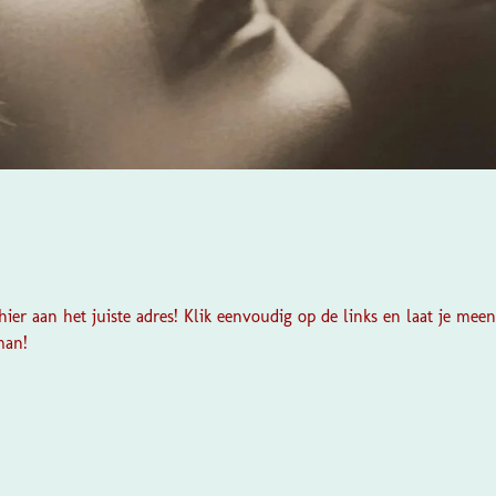
ier aan het juiste adres! Klik eenvoudig op de links en laat je mee
man!