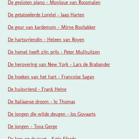
De gesloten piano - Monique van Roosmalen
De getatoeëerde Lorelei - Jaap Harten
De geur van kardemom - Mirne Rooijakker
De hartsvriendin - Heleen van Royen
De hemel heeft zijn prijs - Peter Mulhuijzen
De herovering van New York - Lars de Brabander
De hoeken van het hart - Françoise Sagan
De huisvriend - Frank Heine
De Italiaanse droom - Jo Thomas
De jongen die wilde deugen - Jos Govaarts
De jongen - Tova Gerge
De kers op de taart - Katie Fforde