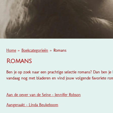
Home
»
Boekcategorieën
»
Romans
Romans
Ben je op zoek naar een prachtige selectie romans? Dan ben je h
vandaag nog met bladeren en vind jouw volgende favoriete ro
Aan de oever van de Seine - Jennifer Robson
Aangeraakt - Linda Beukeboom