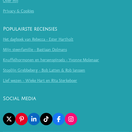
Over mij
Privacy & Cookies
Populairste recensies
Het dagboek van Rebecca - Ester Hartholt
Mijn steenfamilie - Bastiaan Dolmans
Knuffelhormonen en hersenspinsels - Yvonne Molenaar
Stoplijn Grebbeberg - Bob Latten & Rob Janssen
Lief wezen - Wieke Hart en Rita Sterkeboer
Social Media
X
P
L
T
F
I
I
I
I
A
N