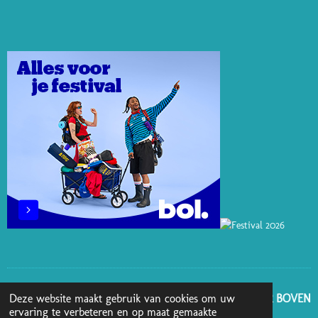
N
N
K
C
S
T
K
T
E
T
E
E
O
B
A
R
D
K
O
G
E
I
O
R
S
N
K
A
T
M
GA NAAR BOVEN
Deze website maakt gebruik van cookies om uw
ervaring te verbeteren en op maat gemaakte