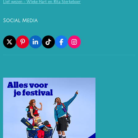
Lief wezen - Wieke Hart en Rita Sterkeboer
Social Media
X
P
L
T
F
I
I
I
I
A
N
N
N
K
C
S
T
K
T
E
T
E
E
O
B
A
R
D
K
O
G
E
I
O
R
S
N
K
A
T
M