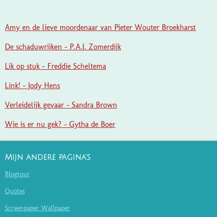
Amy en de lieve moordenaar van Pieter Wouter Broekharst
De schaduwrijken - P.A.J. Zomerdijk
Lik op stuk - Freddie Scheltema
Link! - Jody Hens
Verleidelijk gevaar - Sandra Brown
Wie is er nu gek? - Gytha de Boer
Mijn andere pagina's
Blogtour
Quotes
Screenpaper Wallpaper