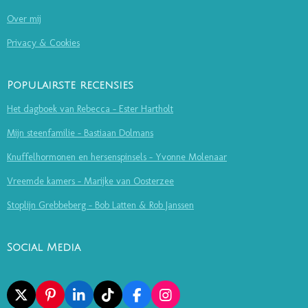
Over mij
Privacy & Cookies
Populairste recensies
Het dagboek van Rebecca - Ester Hartholt
Mijn steenfamilie - Bastiaan Dolmans
Knuffelhormonen en hersenspinsels - Yvonne Molenaar
Vreemde kamers - Marijke van Oosterzee
Stoplijn Grebbeberg - Bob Latten & Rob Janssen
Social Media
X
P
L
T
F
I