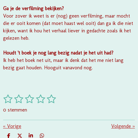
Ga je de verfilming bekijken?
Voor zover ik weet is er (nog) geen verfilming, maar mocht
die er ooit komen (dat moet haast wel ooit) dan ga ik die niet
kijken, want ik hou het verhaal liever in gedachte zoals ik het
gelezen heb.
Houdt 't boek je nog lang bezig nadat je het uit had?
Ik heb het boek net uit, maar ik denk dat het me niet lang
bezig gaat houden. Hooguit vanavond nog.
1
2
3
4
5
S
R
t
a
s
s
s
s
s
e
0 stemmen
t
m
t
t
t
t
t
i
m
e
e
e
e
e
«
Vorige
e
Volgende
»
n
n
g
D
D
S
D