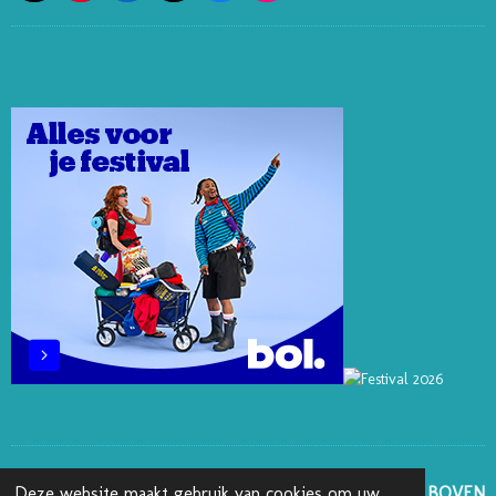
I
I
I
A
N
N
N
K
C
S
T
K
T
E
T
E
E
O
B
A
R
D
K
O
G
E
I
O
R
S
N
K
A
T
M
GA NAAR BOVEN
Deze website maakt gebruik van cookies om uw