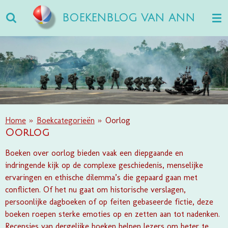
Ga
BOEKENBLOG VAN ANN
direct
naar
de
hoofdinhoud
Home
»
Boekcategorieën
»
Oorlog
Oorlog
Boeken over oorlog bieden vaak een diepgaande en
indringende kijk op de complexe geschiedenis, menselijke
ervaringen en ethische dilemma’s die gepaard gaan met
conflicten. Of het nu gaat om historische verslagen,
persoonlijke dagboeken of op feiten gebaseerde fictie, deze
boeken roepen sterke emoties op en zetten aan tot nadenken.
Recensies van dergelijke boeken helpen lezers om beter te