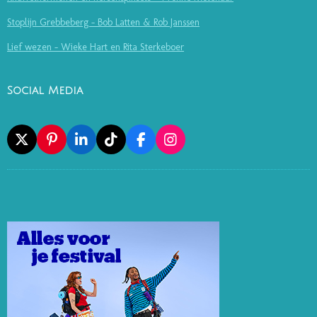
Stoplijn Grebbeberg - Bob Latten & Rob Janssen
Lief wezen - Wieke Hart en Rita Sterkeboer
Social Media
X
P
L
T
F
I
I
I
I
A
N
N
N
K
C
S
T
K
T
E
T
E
E
O
B
A
R
D
K
O
G
E
I
O
R
S
N
K
A
T
M