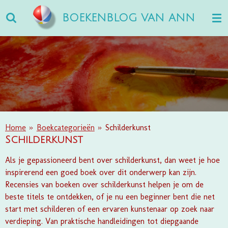
Ga
BOEKENBLOG VAN ANN
direct
naar
de
hoofdinhoud
Home
»
Boekcategorieën
»
Schilderkunst
Schilderkunst
Als je gepassioneerd bent over schilderkunst, dan weet je hoe
inspirerend een goed boek over dit onderwerp kan zijn.
Recensies van boeken over schilderkunst helpen je om de
beste titels te ontdekken, of je nu een beginner bent die net
start met schilderen of een ervaren kunstenaar op zoek naar
verdieping. Van praktische handleidingen tot diepgaande