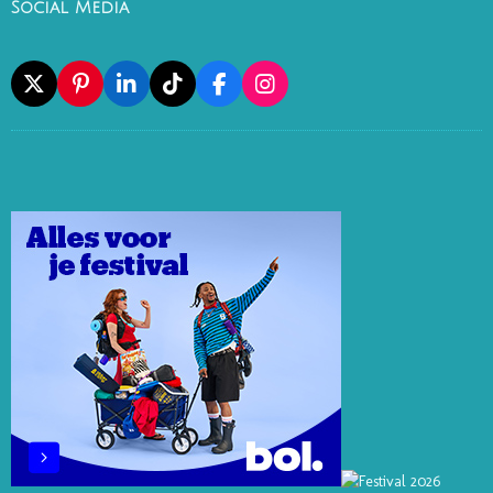
Social Media
X
P
L
T
F
I
I
I
I
A
N
N
N
K
C
S
T
K
T
E
T
E
E
O
B
A
R
D
K
O
G
E
I
O
R
S
N
K
A
T
M