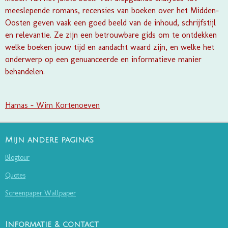
meeslepende romans, recensies van boeken over het Midden-
Oosten geven vaak een goed beeld van de inhoud, schrijfstijl
en relevantie. Ze zijn een betrouwbare gids om te ontdekken
welke boeken jouw tijd en aandacht waard zijn, en welke het
onderwerp op een genuanceerde en informatieve manier
behandelen.
Hamas - Wim Kortenoeven
Mijn andere pagina's
Blogtour
Quotes
Screenpaper Wallpaper
Informatie & contact