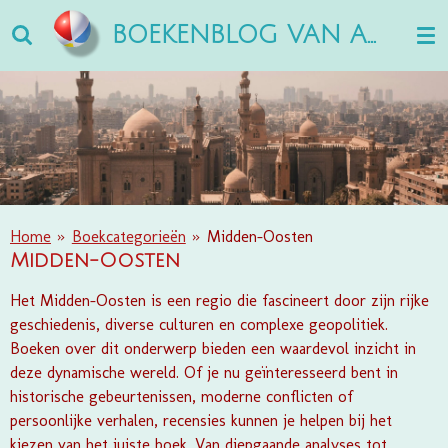
Ga
BOEKENBLOG VAN ANN
direct
naar
de
hoofdinhoud
Home
»
Boekcategorieën
»
Midden-Oosten
Midden-Oosten
Het Midden-Oosten is een regio die fascineert door zijn rijke
geschiedenis, diverse culturen en complexe geopolitiek.
Boeken over dit onderwerp bieden een waardevol inzicht in
deze dynamische wereld. Of je nu geïnteresseerd bent in
historische gebeurtenissen, moderne conflicten of
persoonlijke verhalen, recensies kunnen je helpen bij het
kiezen van het juiste boek. Van diepgaande analyses tot