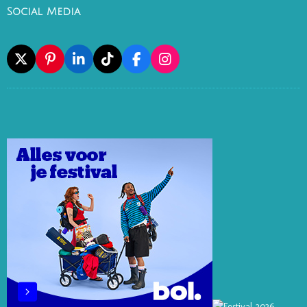
Social Media
X
P
L
T
F
I
I
I
I
A
N
N
N
K
C
S
T
K
T
E
T
E
E
O
B
A
R
D
K
O
G
E
I
O
R
S
N
K
A
T
M