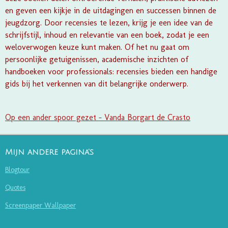
en geven een kijkje in de uitdagingen en successen binnen de
jeugdzorg. Door recensies te lezen, krijg je een idee van de
schrijfstijl, inhoud en relevantie van een boek, zodat je een
weloverwogen keuze kunt maken. Of het nu gaat om
persoonlijke getuigenissen, academische inzichten of
handboeken voor professionals: recensies bieden een handige
gids bij het verkennen van dit belangrijke onderwerp.
Op een ander spoor gezet - Vanda Borgart de Crasto
Mijn andere pagina's
Blogtour
Quotes
Screenpaper Wallpaper