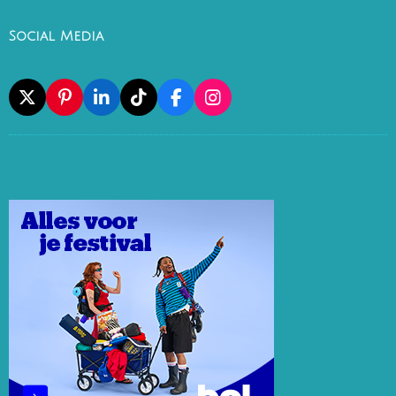
Social Media
X
P
L
T
F
I
I
I
I
A
N
N
N
K
C
S
T
K
T
E
T
E
E
O
B
A
R
D
K
O
G
E
I
O
R
S
N
K
A
T
M