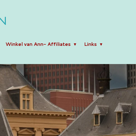
N
Winkel van Ann- Affiliates
Links