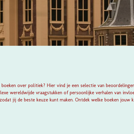
boeken over politiek? Hier vind je een selectie van beoordelingen
exe wereldwijde vraagstukken of persoonlijke verhalen van invloed
, zodat jij de beste keuze kunt maken. Ontdek welke boeken jouw ki