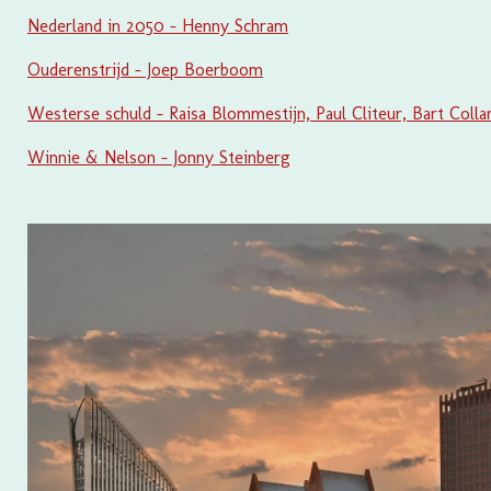
Nederland in 2050 - Henny Schram
Ouderenstrijd - Joep Boerboom
Westerse schuld - Raisa Blommestijn, Paul Cliteur, Bart Collar
Winnie & Nelson - Jonny Steinberg