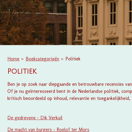
Home
»
Boekcategorieën
»
Politiek
Politiek
Ben je op zoek naar diepgaande en betrouwbare recensies van 
Of je nu geïnteresseerd bent in de Nederlandse politiek, compl
kritisch beoordeeld op inhoud, relevantie en toegankelijkheid
De gedrevene - Dik Verkuil
De macht van burgers - Roelof ter Mors