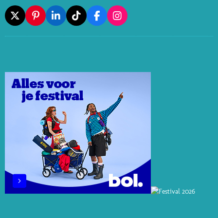
X
P
L
T
F
I
I
I
I
A
N
N
N
K
C
S
T
K
T
E
T
E
E
O
B
A
R
D
K
O
G
E
I
O
R
S
N
K
A
T
M