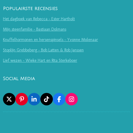
Populairste recensies
Het dagboek van Rebecca - Ester Hartholt
Mijn steenfamilie - Bastiaan Dolmans
Knuffelhormonen en hersenspinsels - Yvonne Molenaar
Stoplijn Grebbeberg - Bob Latten & Rob Janssen
Lief wezen - Wieke Hart en Rita Sterkeboer
Social Media
X
P
L
T
F
I
I
I
I
A
N
N
N
K
C
S
T
K
T
E
T
E
E
O
B
A
R
D
K
O
G