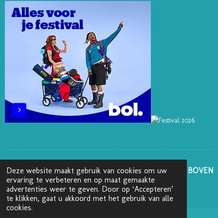
E
I
O
R
S
N
K
A
T
M
GA NAAR BOVEN
Deze website maakt gebruik van cookies om uw
ervaring te verbeteren en op maat gemaakte
advertenties weer te geven. Door op ‘Accepteren’
© 2025 - 2026 Boekenblog van Ann
te klikken, gaat u akkoord met het gebruik van alle
cookies.