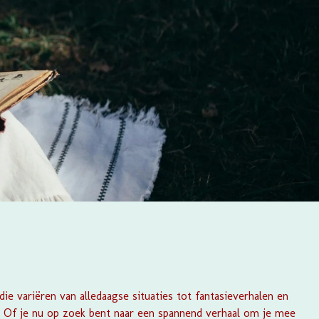
ie variëren van alledaagse situaties tot fantasieverhalen en
ën. Of je nu op zoek bent naar een spannend verhaal om je mee