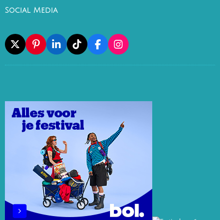
Social Media
X
P
L
T
F
I
I
I
I
A
N
N
N
K
C
S
T
K
T
E
T
E
E
O
B
A
R
D
K
O
G
E
I
O
R
S
N
K
A
T
M