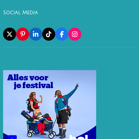
Social Media
X
P
L
T
F
I
I
I
I
A
N
N
N
K
C
S
T
K
T
E
T
E
E
O
B
A
R
D
K
O
G
E
I
O
R
S
N
K
A
T
M