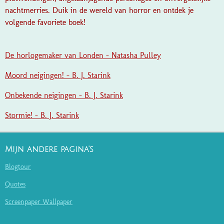
nachtmerries. Duik in de wereld van horror en ontdek je
volgende favoriete boek!
De horlogemaker van Londen - Natasha Pulley
Moord neigingen! - B. J. Starink
Onbekende neigingen - B. J. Starink
Stormie! - B. J. Starink
Mijn andere pagina's
Blogtour
Quotes
Screenpaper Wallpaper