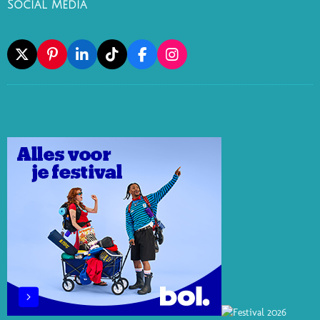
Social Media
X
P
L
T
F
I
I
I
I
A
N
N
N
K
C
S
T
K
T
E
T
E
E
O
B
A
R
D
K
O
G
E
I
O
R
S
N
K
A
T
M