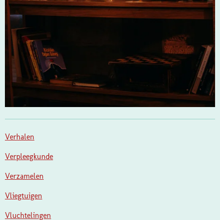
Verhalen
Verpleegkunde
Verzamelen
Vliegtuigen
Vluchtelingen