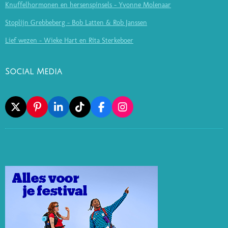
Knuffelhormonen en hersenspinsels - Yvonne Molenaar
Stoplijn Grebbeberg - Bob Latten & Rob Janssen
Lief wezen - Wieke Hart en Rita Sterkeboer
Social Media
X
P
L
T
F
I
I
I
I
A
N
N
N
K
C
S
T
K
T
E
T
E
E
O
B
A
R
D
K
O
G
E
I
O
R
S
N
K
A
T
M