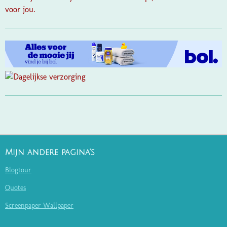
voor jou.
Mijn andere pagina's
Blogtour
Quotes
Screenpaper Wallpaper