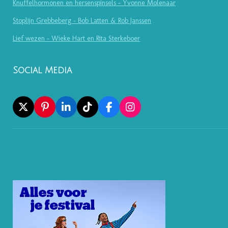
Knuffelhormonen en hersenspinsels - Yvonne Molenaar
Stoplijn Grebbeberg - Bob Latten & Rob Janssen
Lief wezen - Wieke Hart en Rita Sterkeboer
Social Media
X
P
L
T
F
I
I
I
I
A
N
N
N
K
C
S
T
K
T
E
T
E
E
O
B
A
R
D
K
O
G
E
I
O
R
S
N
K
A
T
M