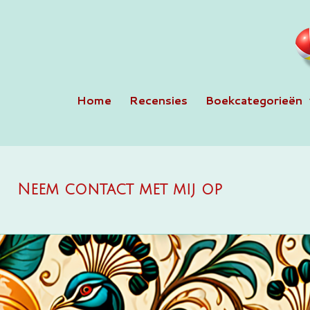
Ga
direct
naar
de
hoofdinhoud
Home
Recensies
Boekcategorieën
Neem contact met mij op