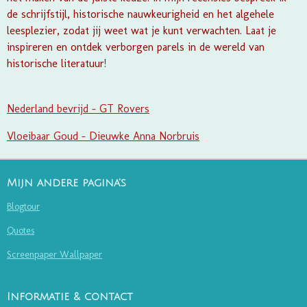
de schrijfstijl, historische nauwkeurigheid en het algehele
leesplezier, zodat jij weet wat je kunt verwachten. Laat je
inspireren en ontdek verborgen parels in de wereld van
historische literatuur!
Nederland bevrijd - GT Rovers
Vloeibaar Goud - Dieuwke Anna Norbruis
Mijn andere pagina's
Blogtour
Quotes
Screenpaper Wallpaper
Informatie & contact