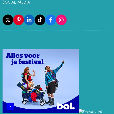
Social Media
X
P
L
T
F
I
I
I
I
A
N
N
N
K
C
S
T
K
T
E
T
E
E
O
B
A
R
D
K
O
G
E
I
O
R
S
N
K
A
T
M