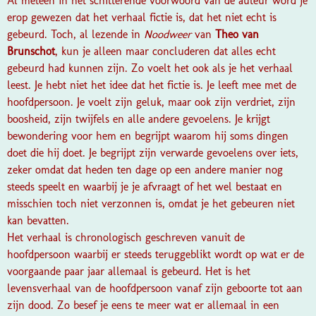
Al meteen in het schitterende voorwoord van de auteur word je
erop gewezen dat het verhaal fictie is, dat het niet echt is
gebeurd. Toch, al lezende in
Noodweer
van
Theo van
Brunschot
, kun je alleen maar concluderen dat alles echt
gebeurd had kunnen zijn. Zo voelt het ook als je het verhaal
leest. Je hebt niet het idee dat het fictie is. Je leeft mee met de
hoofdpersoon. Je voelt zijn geluk, maar ook zijn verdriet, zijn
boosheid, zijn twijfels en alle andere gevoelens. Je krijgt
bewondering voor hem en begrijpt waarom hij soms dingen
doet die hij doet. Je begrijpt zijn verwarde gevoelens over iets,
zeker omdat dat heden ten dage op een andere manier nog
steeds speelt en waarbij je je afvraagt of het wel bestaat en
misschien toch niet verzonnen is, omdat je het gebeuren niet
kan bevatten.
Het verhaal is chronologisch geschreven vanuit de
hoofdpersoon waarbij er steeds teruggeblikt wordt op wat er de
voorgaande paar jaar allemaal is gebeurd. Het is het
levensverhaal van de hoofdpersoon vanaf zijn geboorte tot aan
zijn dood. Zo besef je eens te meer wat er allemaal in een