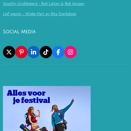
Stoplijn Grebbeberg - Bob Latten & Rob Janssen
Lief wezen - Wieke Hart en Rita Sterkeboer
Social Media
X
P
L
T
F
I
I
I
I
A
N
N
N
K
C
S
T
K
T
E
T
E
E
O
B
A
R
D
K
O
G
E
I
O
R
S
N
K
A
T
M