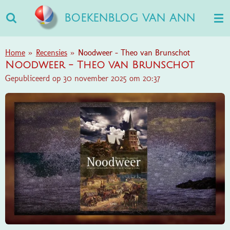
Ga
BOEKENBLOG VAN ANN
direct
naar
de
Home
»
Recensies
»
Noodweer - Theo van Brunschot
hoofdinhoud
Noodweer - Theo van Brunschot
Gepubliceerd op 30 november 2025 om 20:37