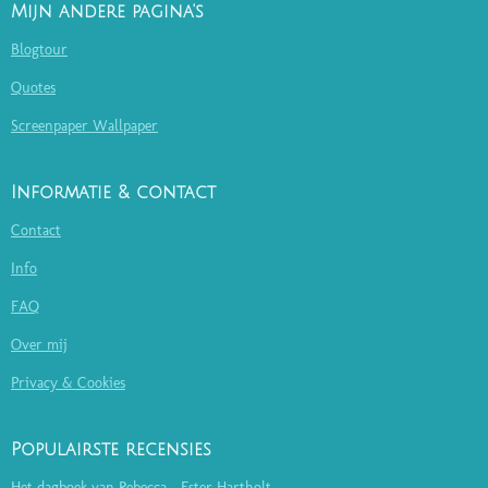
Mijn andere pagina's
Blogtour
Quotes
Screenpaper Wallpaper
Informatie & contact
Contact
Info
FAQ
Over mij
Privacy & Cookies
Populairste recensies
Het dagboek van Rebecca - Ester Hartholt