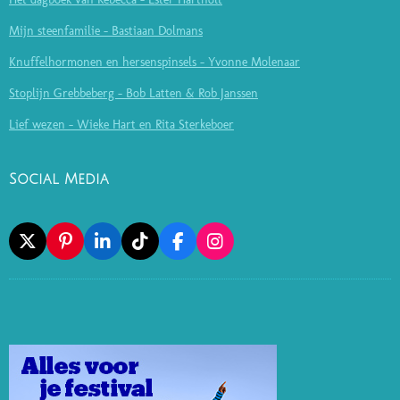
Mijn steenfamilie - Bastiaan Dolmans
Knuffelhormonen en hersenspinsels - Yvonne Molenaar
Stoplijn Grebbeberg - Bob Latten & Rob Janssen
Lief wezen - Wieke Hart en Rita Sterkeboer
Social Media
X
P
L
T
F
I
I
I
I
A
N
N
N
K
C
S
T
K
T
E
T
E
E
O
B
A
R
D
K
O
G
E
I
O
R
S
N
K
A
T
M