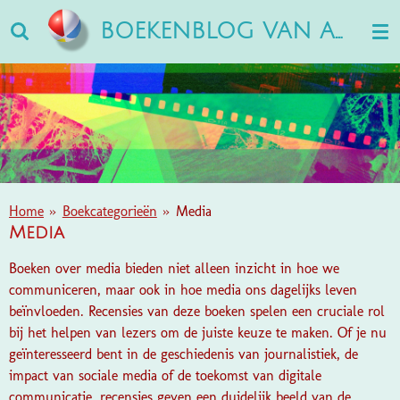
Ga
BOEKENBLOG VAN ANN
direct
naar
de
hoofdinhoud
Home
»
Boekcategorieën
»
Media
Media
Boeken over media bieden niet alleen inzicht in hoe we
communiceren, maar ook in hoe media ons dagelijks leven
beïnvloeden. Recensies van deze boeken spelen een cruciale rol
bij het helpen van lezers om de juiste keuze te maken. Of je nu
geïnteresseerd bent in de geschiedenis van journalistiek, de
impact van sociale media of de toekomst van digitale
communicatie, recensies geven een duidelijk beeld van de