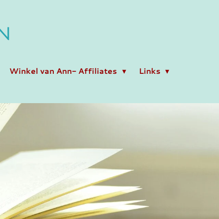
N
Winkel van Ann- Affiliates
Links