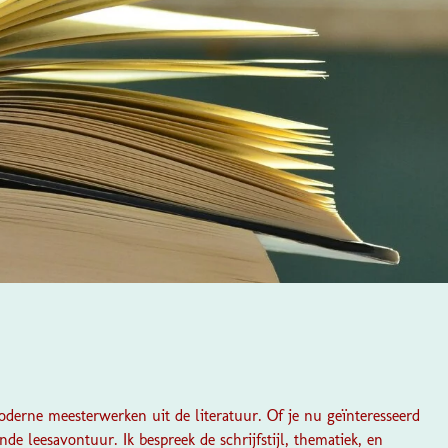
oderne meesterwerken uit de literatuur. Of je nu geïnteresseerd
de leesavontuur. Ik bespreek de schrijfstijl, thematiek, en