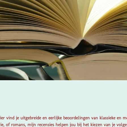
r vind je uitgebreide en eerlijke beoordelingen van klassieke en m
ie, of romans, mijn recensies helpen jou bij het kiezen van je volgen