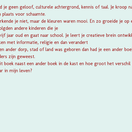
 je geen geloof, culturele achtergrond, kennis of taal. Je kroop n
n plaats voor schaamte.
ende je niet, maar de kleuren waren mooi. En zo groeide je op e
volgden andere kinderen die je
vijf jaar oud en gaat naar school. Je leert je creatieve brein ontwi
eken met informatie, religie en dan verandert
 een ander dorp, stad of land was geboren dan had je een ander boe
ders zijn geweest.
t boek naast een ander boek in de kast en hoe groot het verschil i
ar in mijn leven?