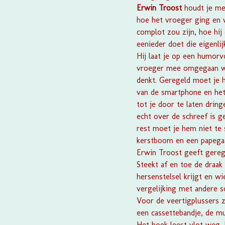
Erwin Troost
houdt je m
hoe het vroeger ging en w
complot zou zijn, hoe hij 
eenieder doet die eigenlijk
Hij laat je op een humorv
vroeger mee omgegaan wer
denkt. Geregeld moet je h
van de smartphone en het 
tot je door te laten dring
echt over de schreef is g
rest moet je hem niet te 
kerstboom en een papegaai
Erwin Troost geeft gerege
Steekt af en toe de draak
hersenstelsel krijgt en wi
vergelijking met andere s
Voor de veertigplussers z
een cassettebandje, de m
Het boek leest vlot weg.