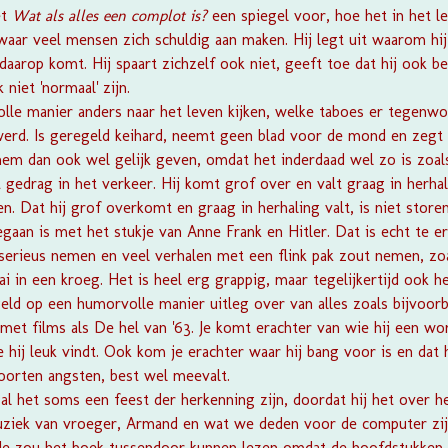
et
Wat als alles een complot is?
een spiegel voor, hoe het in het l
aar veel mensen zich schuldig aan maken. Hij legt uit waarom hij 
daarop komt. Hij spaart zichzelf ook niet, geeft toe dat hij ook b
 niet 'normaal' zijn.
olle manier anders naar het leven kijken, welke taboes er tegenwo
d. Is geregeld keihard, neemt geen blad voor de mond en zegt p
em dan ook wel gelijk geven, omdat het inderdaad wel zo is zoals
gedrag in het verkeer. Hij komt grof over en valt graag in herhal
en. Dat hij grof overkomt en graag in herhaling valt, is niet store
egaan is met het stukje van Anne Frank en Hitler. Dat is echt te 
serieus nemen en veel verhalen met een flink pak zout nemen, zoa
 in een kroeg. Het is heel erg grappig, maar tegelijkertijd ook h
ld op een humorvolle manier uitleg over van alles zoals bijvoorb
 met films als De hel van '63. Je komt erachter van wie hij een wo
e hij leuk vindt. Ook kom je erachter waar hij bang voor is en dat h
oorten angsten, best wel meevalt.
al het soms een feest der herkenning zijn, doordat hij het over h
uziek van vroeger, Armand en wat we deden voor de computer zijn
 Je zou het boek tussendoor kunnen lezen omdat de hoofdstukken, 