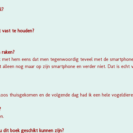
l?
t vast te houden?
 raken?
 het met hem eens dat men tegenwoordig teveel met de smartphone b
kt alleen nog maar op zijn smartphone en verder niet. Dat is echt
:
loos thuisgekomen en de volgende dag had ik een hele vogeldieren
n?
n.
 dit boek geschikt kunnen zijn?