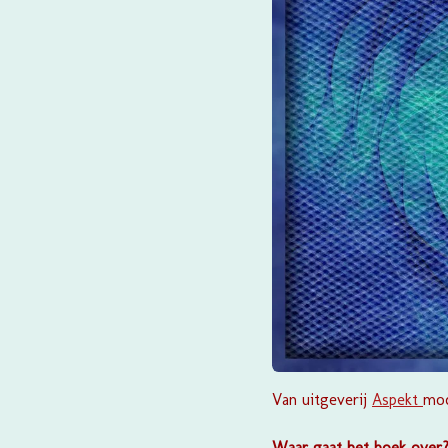
Van uitgeverij
Aspekt
moc
Waar gaat het boek over