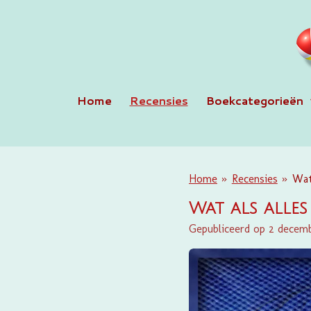
Ga
direct
naar
de
hoofdinhoud
Home
Recensies
Boekcategorieën
Home
»
Recensies
»
Wat
Wat als alles
Gepubliceerd op 2 decemb