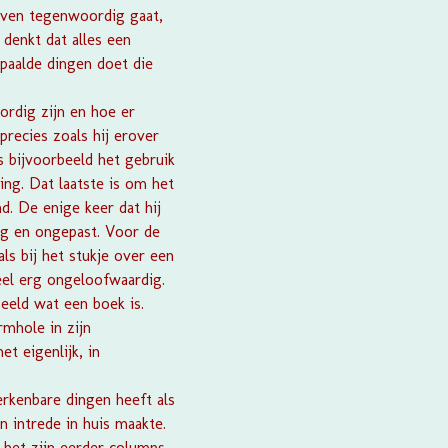
even tegenwoordig gaat,
denkt dat alles een
epaalde dingen doet die
ordig zijn en hoe er
recies zoals hij erover
 bijvoorbeeld het gebruik
ing. Dat laatste is om het
nd. De enige keer dat hij
erg en ongepast. Voor de
ls bij het stukje over een
eel erg ongeloofwaardig.
eeld wat een boek is.
rmhole in zijn
et eigenlijk, in
erkenbare dingen heeft als
 intrede in huis maakte.
het zijn eerder columns,