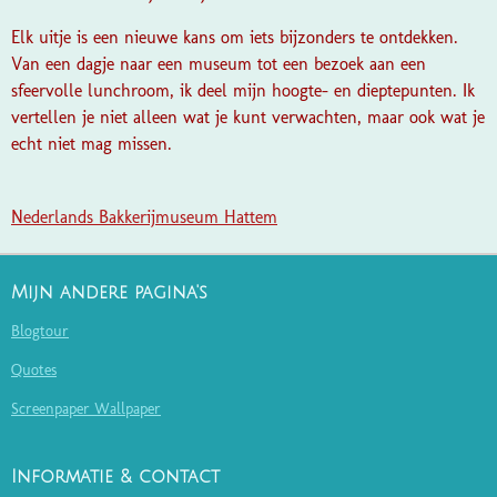
Elk uitje is een nieuwe kans om iets bijzonders te ontdekken.
Van een dagje naar een museum tot een bezoek aan een
sfeervolle lunchroom, ik deel mijn hoogte- en dieptepunten. Ik
vertellen je niet alleen wat je kunt verwachten, maar ook wat je
echt niet mag missen.
Nederlands Bakkerijmuseum Hattem
Mijn andere pagina's
Blogtour
Quotes
Screenpaper Wallpaper
Informatie & contact