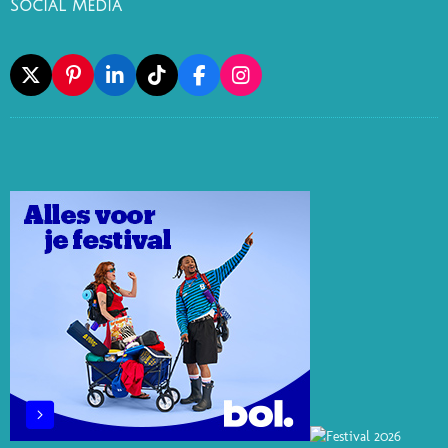
Social Media
X
P
L
T
F
I
I
I
I
A
N
N
N
K
C
S
T
K
T
E
T
E
E
O
B
A
R
D
K
O
G
E
I
O
R
S
N
K
A
T
M