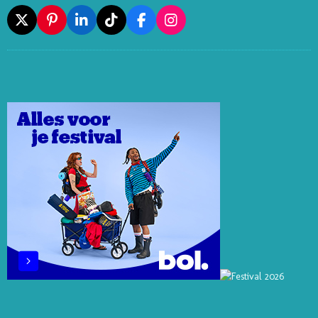
X
P
L
T
F
I
I
I
I
A
N
N
N
K
C
S
T
K
T
E
T
E
E
O
B
A
R
D
K
O
G
E
I
O
R
S
N
K
A
T
M