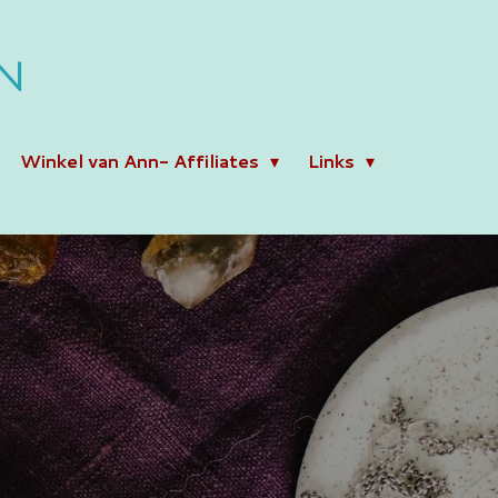
N
Winkel van Ann- Affiliates
Links