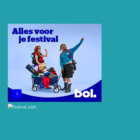
E
E
O
B
A
R
D
K
O
G
E
I
O
R
S
N
K
A
T
M