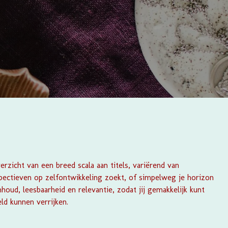
rzicht van een breed scala aan titels, variërend van
spectieven op zelfontwikkeling zoekt, of simpelweg je horizon
houd, leesbaarheid en relevantie, zodat jij gemakkelijk kunt
eld kunnen verrijken.