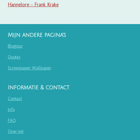
Hannelore - Frank Krake
Mijn andere pagina's
Blogtour
Quotes
Screenpaper Wallpaper
Informatie & contact
Contact
Info
FAQ
Over mij