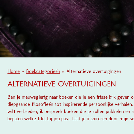
Home
»
Boekcategorieën
»
Alternatieve overtuigingen
Alternatieve Overtuigingen
Ben je nieuwsgierig naar boeken die je een frisse kijk geven o
diepgaande filosofieën tot inspirerende persoonlijke verhalen
wilt verbreden, ik bespreek boeken die je zullen prikkelen en 
bepalen welke titel bij jou past. Laat je inspireren door mijn 