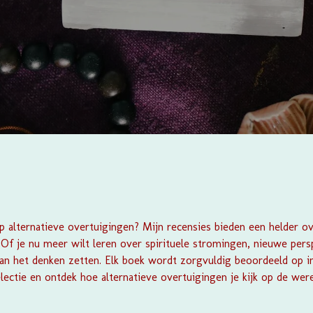
p alternatieve overtuigingen? Mijn recensies bieden een helder ove
. Of je nu meer wilt leren over spirituele stromingen, nieuwe per
aan het denken zetten. Elk boek wordt zorgvuldig beoordeeld op in
selectie en ontdek hoe alternatieve overtuigingen je kijk op de wer