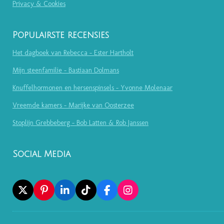
Privacy & Cookies
Populairste recensies
Het dagboek van Rebecca - Ester Hartholt
Mijn steenfamilie - Bastiaan Dolmans
Knuffelhormonen en hersenspinsels - Yvonne Molenaar
Vreemde kamers - Marijke van Oosterzee
Stoplijn Grebbeberg - Bob Latten & Rob Janssen
Social Media
X
P
L
T
F
I
I
I
I
A
N
N
N
K
C
S
T
K
T
E
T