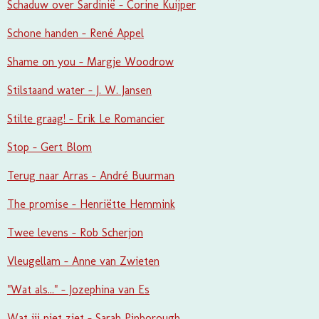
Schaduw over Sardinië - Corine Kuijper
Schone handen - René Appel
Shame on you - Margje Woodrow
Stilstaand water - J. W. Jansen
Stilte graag! - Erik Le Romancier
Stop - Gert Blom
Terug naar Arras - André Buurman
The promise - Henriëtte Hemmink
Twee levens - Rob Scherjon
Vleugellam - Anne van Zwieten
"Wat als..." - Jozephina van Es
Wat jij niet ziet - Sarah Pinborough