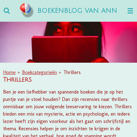
Ga
BOEKENBLOG VAN ANN
direct
naar
de
hoofdinhoud
Home
»
Boekcategorieën
»
Thrillers
Thrillers
Ben je een liefhebber van spannende boeken die je op het
puntje van je stoel houden? Dan zijn recensies naar thrillers
onmisbaar om jouw volgende leeservaring te kiezen. Thrillers
bieden een mix van mysterie, actie en psychologie, en iedere
lezer heeft zijn eigen voorkeur als het gaat om schrijfstijl en
thema. Recensies helpen je om inzichten te krijgen in de
kwaliteit van het verhaal, hoe goed de spanning wordt