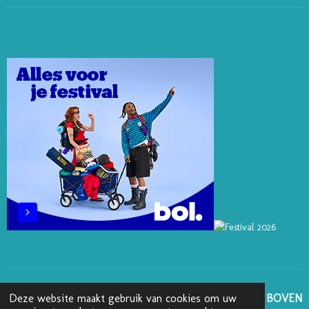
N
N
K
C
S
T
K
T
E
T
E
E
O
B
A
R
D
K
O
G
E
I
O
R
S
N
K
A
T
M
GA NAAR BOVEN
Deze website maakt gebruik van cookies om uw