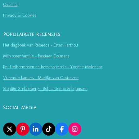
Over mij
Privacy & Cookies
Populairste recensies
Het dagboek van Rebecca - Ester Hartholt
Mijn steenfamilie - Bastiaan Dolmans
Knuffelhormonen en hersenspinsels - Yvonne Molenaar
Vreemde kamers - Marijke van Oosterzee
Stoplijn Grebbeberg - Bob Latten & Rob Janssen
Social Media
X
P
L
T
F
I
I
I
I
A
N