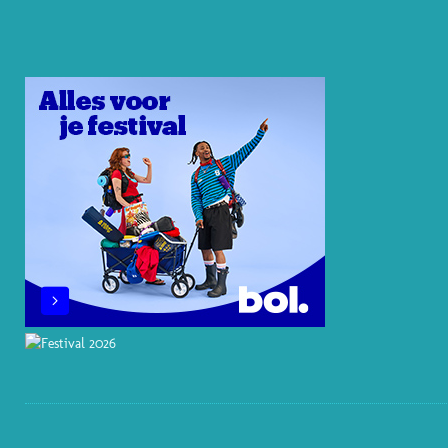
E
E
O
B
A
R
D
K
O
G
E
I
O
R
S
N
K
A
T
M