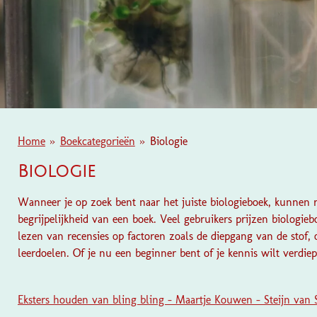
Home
»
Boekcategorieën
»
Biologie
Biologie
Wanneer je op zoek bent naar het juiste biologieboek, kunnen 
begrijpelijkheid van een boek. Veel gebruikers prijzen biologi
lezen van recensies op factoren zoals de diepgang van de stof, 
leerdoelen. Of je nu een beginner bent of je kennis wilt verdie
Eksters houden van bling bling - Maartje Kouwen - Steijn van