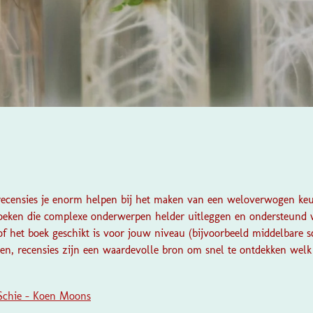
recensies je enorm helpen bij het maken van een weloverwogen keuz
eboeken die complexe onderwerpen helder uitleggen en ondersteund wo
of het boek geschikt is voor jouw niveau (bijvoorbeeld middelbare sc
pen, recensies zijn een waardevolle bron om snel te ontdekken welk b
 Schie - Koen Moons