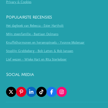
Privacy & Cookies
Populairste recensies
Het dagboek van Rebecca - Ester Hartholt
Mijn steenfamilie - Bastiaan Dolmans
Knuffelhormonen en hersenspinsels - Yvonne Molenaar
Stoplijn Grebbeberg - Bob Latten & Rob Janssen
Lief wezen - Wieke Hart en Rita Sterkeboer
Social Media
X
P
L
T
F
I
I
I
I
A
N
N
N
K
C
S
T
K
T
E
T