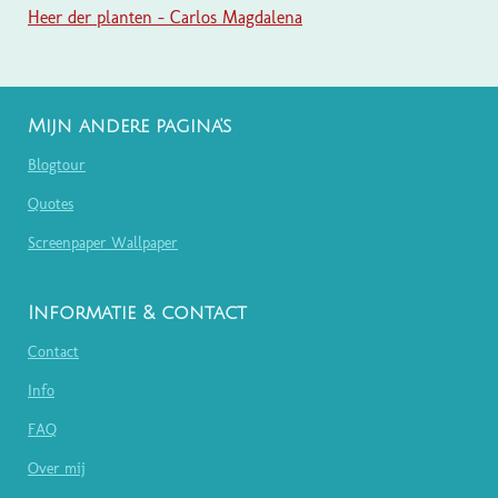
Heer der planten - Carlos Magdalena
Mijn andere pagina's
Blogtour
Quotes
Screenpaper Wallpaper
Informatie & contact
Contact
Info
FAQ
Over mij