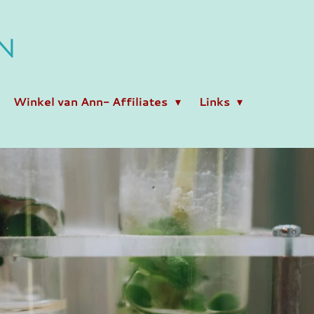
N
Winkel van Ann- Affiliates
Links