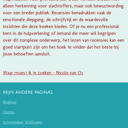
alleen herkenning voor slachtoffers, maar ook bewustwording
voor een breder publiek. Recensies benadrukken vaak de
emotionele diepgang, de schrijfstijl en de waardevolle
inzichten die deze boeken bieden. Of je nu een professional
bent in de hulpverlening of iemand die meer wil begrijpen
over dit complexe onderwerp, het lezen van recensies kan een
goed startpunt zijn om het boek te vinden dat het beste bij
jouw behoeften aansluit.
Waar moest ik je zoeken - Nicole van Os
Mijn andere pagina's
Blogtour
Quotes
Screenpaper Wallpaper