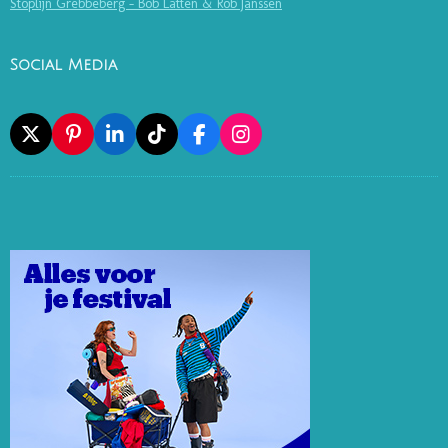
Stoplijn Grebbeberg - Bob Latten & Rob Janssen
Social Media
X
P
L
T
F
I
I
I
I
A
N
N
N
K
C
S
T
K
T
E
T
E
E
O
B
A
R
D
K
O
G
E
I
O
R
S
N
K
A
T
M