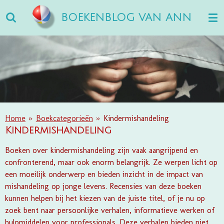
Ga
BOEKENBLOG VAN ANN
direct
naar
de
hoofdinhoud
Home
»
Boekcategorieën
»
Kindermishandeling
Kindermishandeling
Boeken over kindermishandeling zijn vaak aangrijpend en
confronterend, maar ook enorm belangrijk. Ze werpen licht op
een moeilijk onderwerp en bieden inzicht in de impact van
mishandeling op jonge levens. Recensies van deze boeken
kunnen helpen bij het kiezen van de juiste titel, of je nu op
zoek bent naar persoonlijke verhalen, informatieve werken of
hulpmiddelen voor professionals. Deze verhalen bieden niet