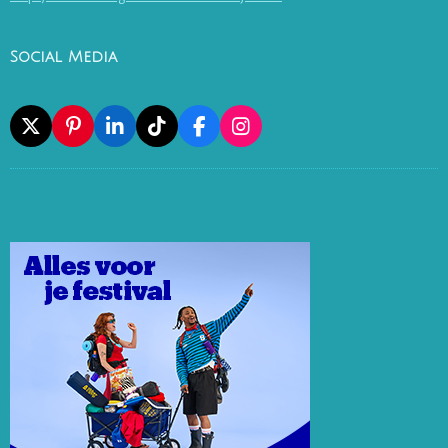
Social Media
X
P
L
T
F
I
I
I
I
A
N
N
N
K
C
S
T
K
T
E
T
E
E
O
B
A
R
D
K
O
G
E
I
O
R
S
N
K
A
T
M