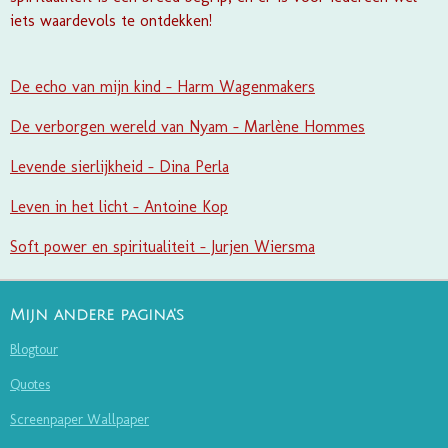
iets waardevols te ontdekken!
De echo van mijn kind - Harm Wagenmakers
De verborgen wereld van Nyam - Marlène Hommes
Levende sierlijkheid - Dina Perla
Leven in het licht - Antoine Kop
Soft power en spiritualiteit - Jurjen Wiersma
Mijn andere pagina's
Blogtour
Quotes
Screenpaper Wallpaper