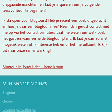
diepgaande inzichten, en laat je inspireren om je volgende
leesavontuur te beginnen!
Ik sta open voor blogtours! Heb je recent een boek uitgebracht
en hou je daar een blogtour mee? Neem dan gerust contact met
me op via het
contactformulier
. Laat me weten om welk boek
het gaat en wanneer je de blogtour plant. Ik laat je dan zo snel
mogelijk weten of ik interesse heb en of het me uitkomt. Ik kijk
uit naar onze samenwerking!
Blogtour In jouw licht - Irene Kroon
Mijn andere pagina's
Blogtour
Quotes
Screenpaper Wallpaper