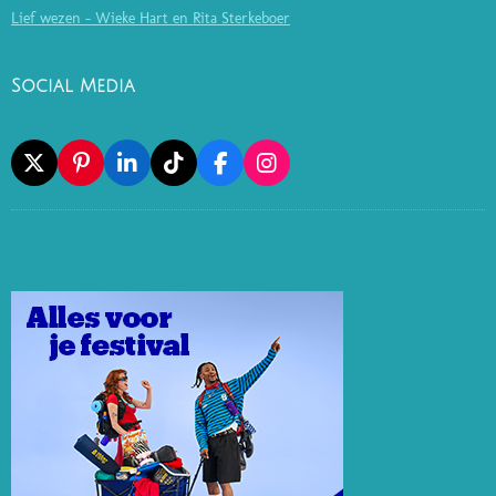
Lief wezen - Wieke Hart en Rita Sterkeboer
Social Media
X
P
L
T
F
I
I
I
I
A
N
N
N
K
C
S
T
K
T
E
T
E
E
O
B
A
R
D
K
O
G
E
I
O
R
S
N
K
A
T
M