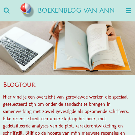
Ga
BOEKENBLOG VAN ANN
direct
naar
de
hoofdinhoud
Blogtour
Hier vind je een overzicht van gereviewde werken die speciaal
geselecteerd zijn om onder de aandacht te brengen in
samenwerking met zowel gevestigde als opkomende schrijvers.
Elke recensie biedt een unieke kijk op het boek, met
gedetailleerde analyses van de plot, karakterontwikkeling en
schrijfstijl. Blijf op de hoogte van mijn nieuwste recensies en