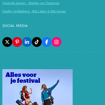
Vreemde kamers - Marijke van Oosterzee
Stoplijn Grebbeberg - Bob Latten & Rob Janssen
Social Media
X
P
L
T
F
I
I
I
I
A
N
N
N
K
C
S
T
K
T
E
T
E
E
O
B
A
R
D
K
O
G
E
I
O
R
S
N
K
A
T
M