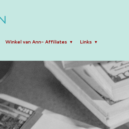
N
Winkel van Ann- Affiliates
Links