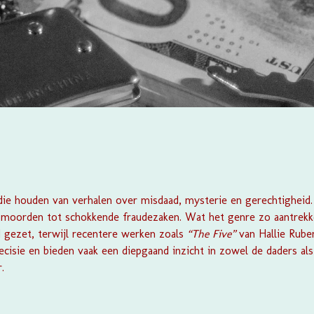
die houden van verhalen over misdaad, mysterie en gerechtigheid. 
oorden tot schokkende fraudezaken. Wat het genre zo aantrekkelij
gezet, terwijl recentere werken zoals
“The Five”
van Hallie Rube
cisie en bieden vaak een diepgaand inzicht in zowel de daders als
.