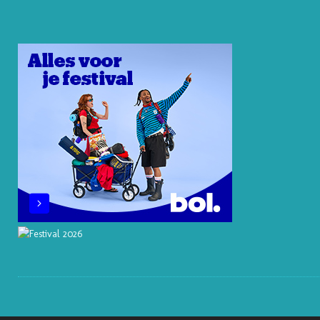
E
E
O
B
A
R
D
K
O
G
E
I
O
R
S
N
K
A
T
M