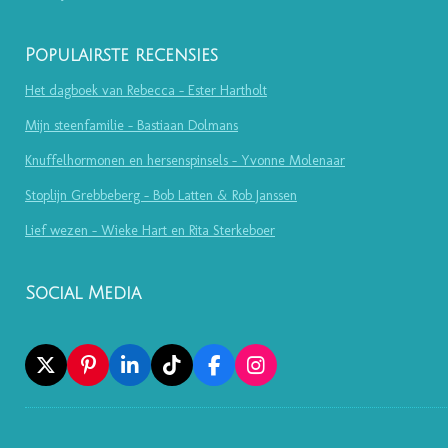
Populairste recensies
Het dagboek van Rebecca - Ester Hartholt
Mijn steenfamilie - Bastiaan Dolmans
Knuffelhormonen en hersenspinsels - Yvonne Molenaar
Stoplijn Grebbeberg - Bob Latten & Rob Janssen
Lief wezen - Wieke Hart en Rita Sterkeboer
Social Media
X
P
L
T
F
I
I
I
I
A
N
N
N
K
C
S
T
K
T
E
T