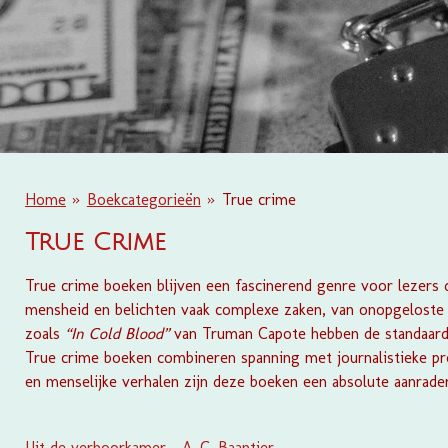
Home
»
Boekcategorieën
»
True crime
True Crime
True crime boeken blijven een fascinerend genre voor lezers 
mensheid en belichten vaak complexe zaken, van onopgeloste m
zoals
“In Cold Blood”
van Truman Capote hebben de standaard 
True crime boeken combineren spanning met journalistieke pre
en menselijke verhalen zijn deze boeken een absolute aanrader
Uit de verhoorkamer - A. C. Baantjer