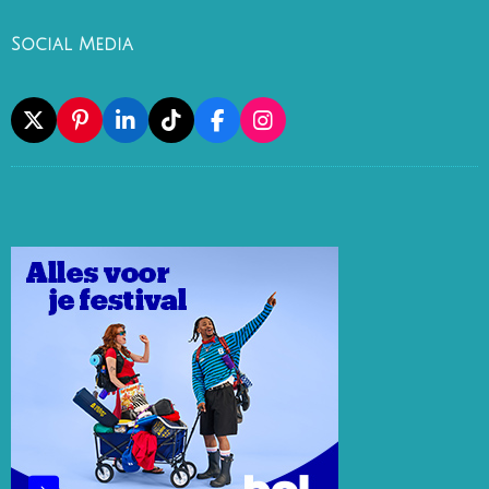
Social Media
X
P
L
T
F
I
I
I
I
A
N
N
N
K
C
S
T
K
T
E
T
E
E
O
B
A
R
D
K
O
G
E
I
O
R
S
N
K
A
T
M