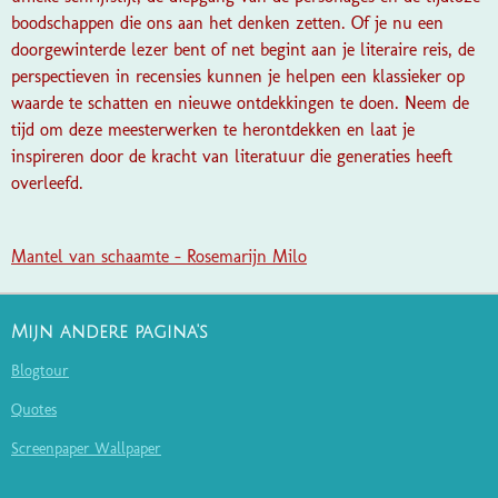
boodschappen die ons aan het denken zetten. Of je nu een
doorgewinterde lezer bent of net begint aan je literaire reis, de
perspectieven in recensies kunnen je helpen een klassieker op
waarde te schatten en nieuwe ontdekkingen te doen. Neem de
tijd om deze meesterwerken te herontdekken en laat je
inspireren door de kracht van literatuur die generaties heeft
overleefd.
Mantel van schaamte - Rosemarijn Milo
Mijn andere pagina's
Blogtour
Quotes
Screenpaper Wallpaper