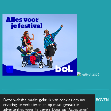
T
K
T
E
T
E
E
O
B
A
R
D
K
O
G
E
I
O
R
S
N
K
A
T
M
GA NAAR BOVEN
Deze website maakt gebruik van cookies om uw
ervaring te verbeteren en op maat gemaakte
advertenties weer te geven. Door op ‘Accepteren’
© 2025 - 2026 Boekenblog van Ann