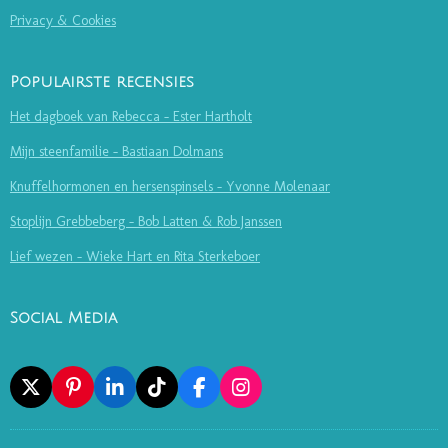
Privacy & Cookies
Populairste recensies
Het dagboek van Rebecca - Ester Hartholt
Mijn steenfamilie - Bastiaan Dolmans
Knuffelhormonen en hersenspinsels - Yvonne Molenaar
Stoplijn Grebbeberg - Bob Latten & Rob Janssen
Lief wezen - Wieke Hart en Rita Sterkeboer
Social Media
X
P
L
T
F
I
I
I
I
A
N
N
N
K
C
S