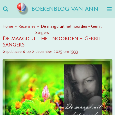
Ga
BOEKENBLOG VAN ANN
direct
naar
de
Home
»
Recensies
»
De maagd uit het noorden - Gerrit
hoofdinhoud
Sangers
De maagd uit het noorden - Gerrit
Sangers
Gepubliceerd op 2 december 2025 om 15:33