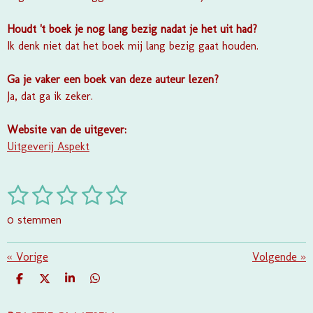
Houdt 't boek je nog lang bezig nadat je het uit had?
Ik denk niet dat het boek mij lang bezig gaat houden.
Ga je vaker een boek van deze auteur lezen?
Ja, dat ga ik zeker.
Website van de uitgever:
Uitgeverij Aspekt
1
2
3
4
5
S
R
t
a
s
s
s
s
s
e
0 stemmen
t
m
t
t
t
t
t
i
m
e
e
e
e
e
«
Vorige
e
Volgende
»
n
n
g
r
r
r
r
r
D
D
S
D
:
E
E
H
E
r
r
r
r
L
E
A
L
0