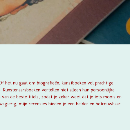
 Of het nu gaat om biografieën, kunstboeken vol prachtige
. Kunstenaarsboeken vertellen niet alleen hun persoonlijke
 van de beste titels, zodat je zeker weet dat je iets moois en
sgierig, mijn recensies bieden je een helder en betrouwbaar