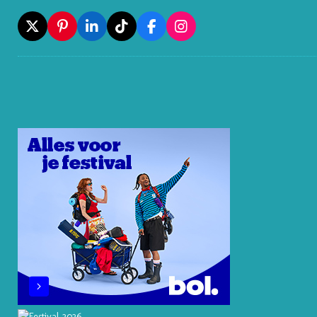
X
P
L
T
F
I
I
I
I
A
N
N
N
K
C
S
T
K
T
E
T
E
E
O
B
A
R
D
K
O
G
E
I
O
R
S
N
K
A
T
M