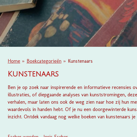
Home
»
Boekcategorieën
»
Kunstenaars
Kunstenaars
Ben je op zoek naar inspirerende en informatieve recensies ov
illustraties, of diepgaande analyses van kunststromingen, dez
verhalen, maar laten ons ook de weg zien naar hoe zij hun mee
waardevols in handen hebt. Of je nu een doorgewinterde kuns
inzicht. Ontdek vandaag nog welke boeken van kunstenaars je
Escher worden - Joris Escher