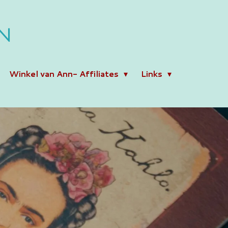
N
Winkel van Ann- Affiliates
Links