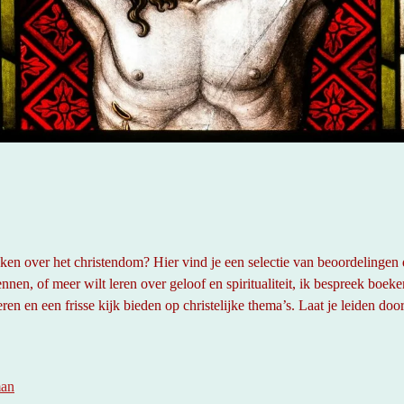
en over het christendom? Hier vind je een selectie van beoordelingen die
ennen, of meer wilt leren over geloof en spiritualiteit, ik bespreek b
ren en een frisse kijk bieden op christelijke thema’s. Laat je leiden doo
man