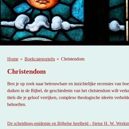
Home
»
Boekcategorieën
»
Christendom
Christendom
Ben je op zoek naar betrouwbare en inzichtelijke recensies van boek
duiken in de Bijbel, de geschiedenis van het christendom wilt verk
titels die je geloof verrijken, complexe theologische ideeën verhelde
behoeften.
De scheidings-epidemie en Bijbelse heelheid - Sietse H. W. Werk