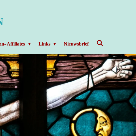
N
n- Affiliates
Links
Nieuwsbrief