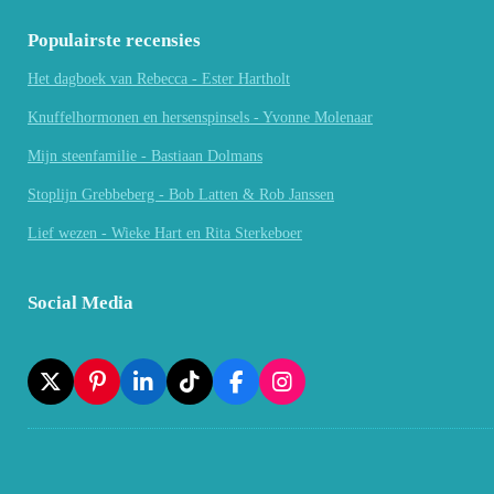
Populairste recensies
Het dagboek van Rebecca - Ester Hartholt
Knuffelhormonen en hersenspinsels - Yvonne Molenaar
Mijn steenfamilie - Bastiaan Dolmans
Stoplijn Grebbeberg - Bob Latten & Rob Janssen
Lief wezen - Wieke Hart en Rita Sterkeboer
Social Media
X
P
L
T
F
I
I
I
I
A
N
N
N
K
C
S
T
K
T
E
T
E
E
O
B
A