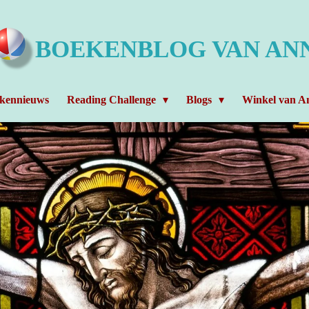
BOEKENBLOG VAN AN
kennieuws
Reading Challenge
Blogs
Winkel van An