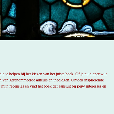
 je helpen bij het kiezen van het juiste boek. Of je nu dieper wilt
oeken van gerenommeerde auteurs en theologen. Ontdek inspirerende
r mijn recensies en vind het boek dat aansluit bij jouw interesses en