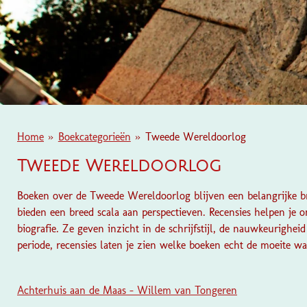
Home
»
Boekcategorieën
»
Tweede Wereldoorlog
Tweede Wereldoorlog
Boeken over de Tweede Wereldoorlog blijven een belangrijke bro
bieden een breed scala aan perspectieven. Recensies helpen je 
biografie. Ze geven inzicht in de schrijfstijl, de nauwkeurighe
periode, recensies laten je zien welke boeken echt de moeite wa
Achterhuis aan de Maas - Willem van Tongeren