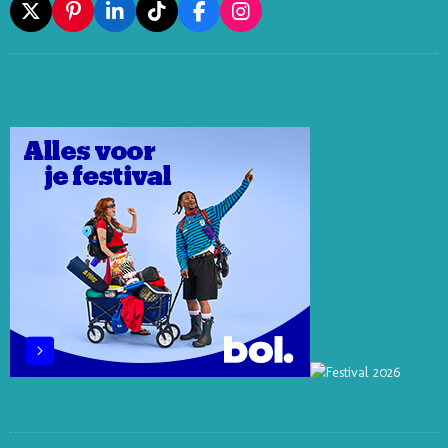
X
P
L
T
F
I
I
I
I
A
N
N
N
K
C
S
T
K
T
E
T
E
E
O
B
A
R
D
K
O
G
E
I
O
R
S
N
K
A
T
M