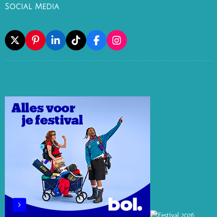
Social Media
X
P
L
T
F
I
I
I
I
A
N
N
N
K
C
S
T
K
T
E
T
E
E
O
B
A
R
D
K
O
G
E
I
O
R
S
N
K
A
T
M