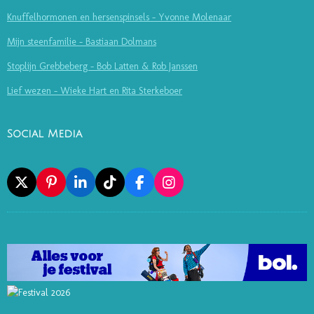
Knuffelhormonen en hersenspinsels - Yvonne Molenaar
Mijn steenfamilie - Bastiaan Dolmans
Stoplijn Grebbeberg - Bob Latten & Rob Janssen
Lief wezen - Wieke Hart en Rita Sterkeboer
Social Media
X
P
L
T
F
I
I
I
I
A
N
N
N
K
C
S
T
K
T
E
T
E
E
O
B
A
R
D
K
O
G
E
I
O
R
S
N
K
A
T
M