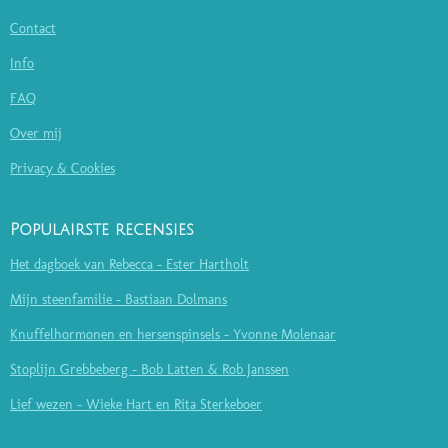
Contact
Info
FAQ
Over mij
Privacy & Cookies
Populairste recensies
Het dagboek van Rebecca - Ester Hartholt
Mijn steenfamilie - Bastiaan Dolmans
Knuffelhormonen en hersenspinsels - Yvonne Molenaar
Stoplijn Grebbeberg - Bob Latten & Rob Janssen
Lief wezen - Wieke Hart en Rita Sterkeboer