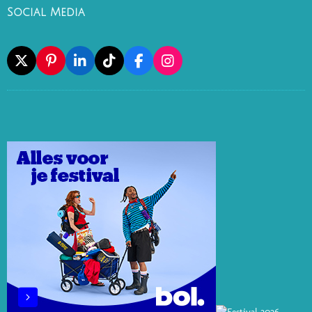
Social Media
X
P
L
T
F
I
I
I
I
A
N
N
N
K
C
S
T
K
T
E
T
E
E
O
B
A
R
D
K
O
G
E
I
O
R
S
N
K
A
T
M