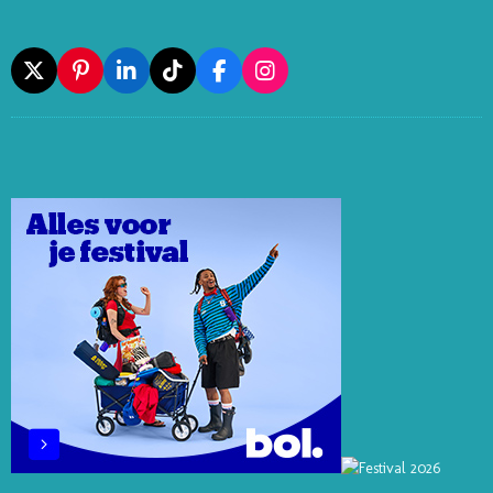
X
P
L
T
F
I
I
I
I
A
N
N
N
K
C
S
T
K
T
E
T
E
E
O
B
A
R
D
K
O
G
E
I
O
R
S
N
K
A
T
M