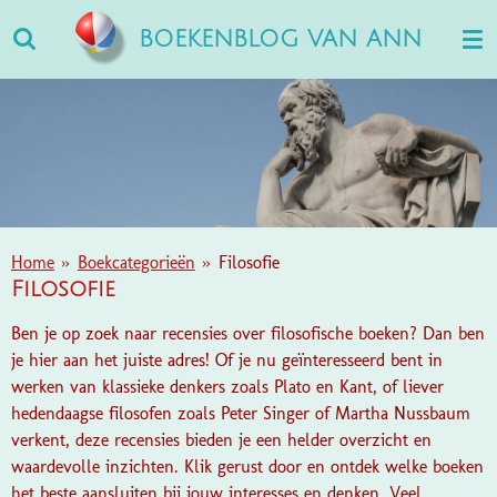
Ga
BOEKENBLOG VAN ANN
direct
naar
de
hoofdinhoud
Home
»
Boekcategorieën
»
Filosofie
Filosofie
Ben je op zoek naar recensies over filosofische boeken? Dan ben
je hier aan het juiste adres! Of je nu geïnteresseerd bent in
werken van klassieke denkers zoals Plato en Kant, of liever
hedendaagse filosofen zoals Peter Singer of Martha Nussbaum
verkent, deze recensies bieden je een helder overzicht en
waardevolle inzichten. Klik gerust door en ontdek welke boeken
het beste aansluiten bij jouw interesses en denken. Veel