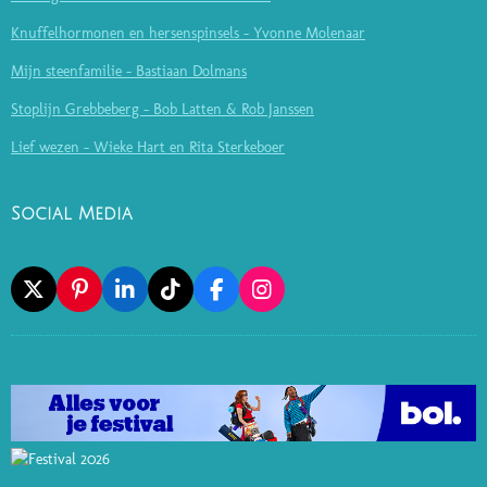
Knuffelhormonen en hersenspinsels - Yvonne Molenaar
Mijn steenfamilie - Bastiaan Dolmans
Stoplijn Grebbeberg - Bob Latten & Rob Janssen
Lief wezen - Wieke Hart en Rita Sterkeboer
Social Media
X
P
L
T
F
I
I
I
I
A
N
N
N
K
C
S
T
K
T
E
T
E
E
O
B
A
R
D
K
O
G
E
I
O
R
S
N
K
A
T
M