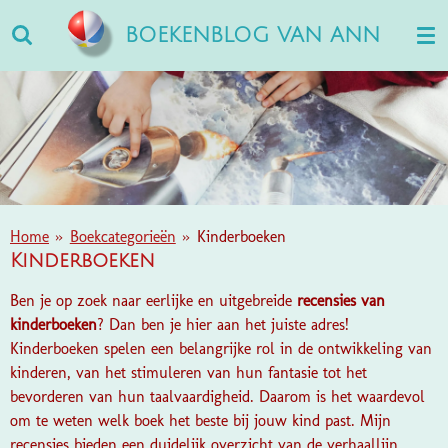
Ga
BOEKENBLOG VAN ANN
direct
naar
de
hoofdinhoud
Home
»
Boekcategorieën
»
Kinderboeken
Kinderboeken
Ben je op zoek naar eerlijke en uitgebreide
recensies van
kinderboeken
? Dan ben je hier aan het juiste adres!
Kinderboeken spelen een belangrijke rol in de ontwikkeling van
kinderen, van het stimuleren van hun fantasie tot het
bevorderen van hun taalvaardigheid. Daarom is het waardevol
om te weten welk boek het beste bij jouw kind past. Mijn
recensies bieden een duidelijk overzicht van de verhaallijn,