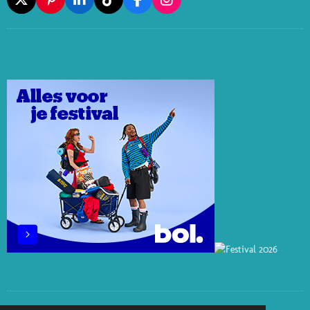
X
P
L
T
F
I
I
I
I
A
N
N
N
K
C
S
T
K
T
E
T
E
E
O
B
A
R
D
K
O
G
E
I
O
R
S
N
K
A
T
M