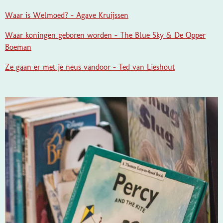
Waar is Welmoed? - Agave Kruijssen
Waar koningen geboren worden - The Blue Sky & De Opper
Boeman
Ze gaan er met je neus vandoor - Ted van Lieshout