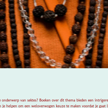
le onderwerp van sektes? Boeken over dit thema bieden een intriger
 je helpen om een weloverwogen keuze te maken voordat je gaat le