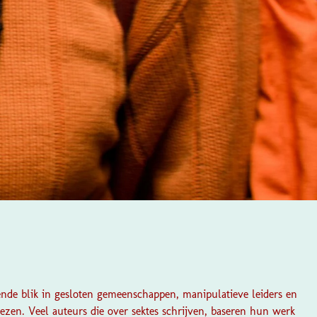
ende blik in gesloten gemeenschappen, manipulatieve leiders en
zen. Veel auteurs die over sektes schrijven, baseren hun werk