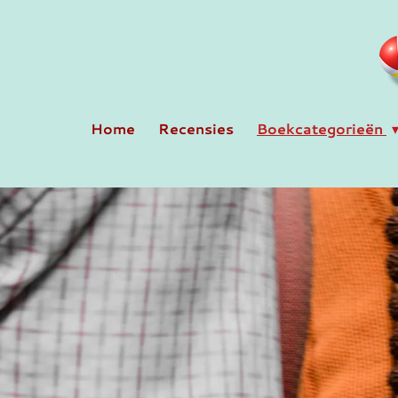
Ga
direct
naar
de
hoofdinhoud
Home
Recensies
Boekcategorieën