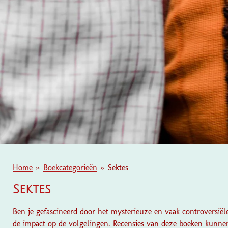
Home
»
Boekcategorieën
»
Sektes
Sektes
Ben je gefascineerd door het mysterieuze en vaak controversië
de impact op de volgelingen. Recensies van deze boeken kunnen