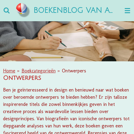
Ga
BOEKENBLOG VAN ANN
direct
naar
de
hoofdinhoud
Home
»
Boekcategorieën
»
Ontwerpers
Ontwerpers
Ben je geïnteresseerd in design en benieuwd naar wat boeken
over beroemde ontwerpers te bieden hebben? Er zijn talloze
inspirerende titels die zowel binnenkijkjes geven in het
creatieve proces als waardevolle lessen bieden over
designprincipes. Van biografieën van iconische ontwerpers tot
diepgaande analyses van hun werk, deze boeken geven een
fascinerend beeld van de ontwerpwereld. Recensies van deze