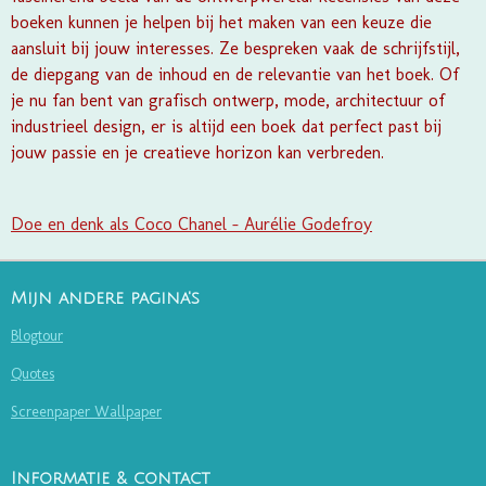
boeken kunnen je helpen bij het maken van een keuze die
aansluit bij jouw interesses. Ze bespreken vaak de schrijfstijl,
de diepgang van de inhoud en de relevantie van het boek. Of
je nu fan bent van grafisch ontwerp, mode, architectuur of
industrieel design, er is altijd een boek dat perfect past bij
jouw passie en je creatieve horizon kan verbreden.
Doe en denk als Coco Chanel - Aurélie Godefroy
Mijn andere pagina's
Blogtour
Quotes
Screenpaper Wallpaper
Informatie & contact