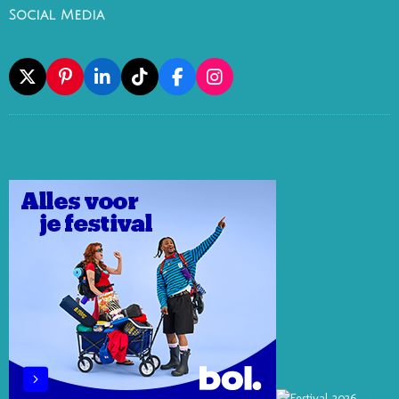
Social Media
X
P
L
T
F
I
I
I
I
A
N
N
N
K
C
S
T
K
T
E
T
E
E
O
B
A
R
D
K
O
G
E
I
O
R
S
N
K
A
T
M