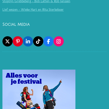
Stoplijn Grebbeberg - Bob Latten & Rob Janssen
Lief wezen - Wieke Hart en Rita Sterkeboer
Social Media
X
P
L
T
F
I
I
I
I
A
N
N
N
K
C
S
T
K
T
E
T
E
E
O
B
A
R
D
K
O
G
E
I
O
R
S
N
K
A
T
M