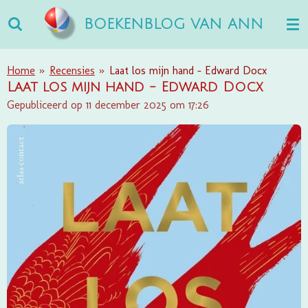
Ga
BOEKENBLOG VAN ANN
direct
naar
de
Home
»
Recensies
»
Laat los mijn hand - Edward Docx
hoofdinhoud
Laat los mijn hand - Edward Docx
Gepubliceerd op 11 december 2025 om 17:26