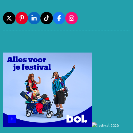
X
P
L
T
F
I
I
I
I
A
N
N
N
K
C
S
T
K
T
E
T
E
E
O
B
A
R
D
K
O
G
E
I
O
R
S
N
K
A
T
M