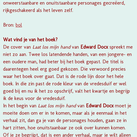
onweerstaanbare en onuitstaanbare personages gecreëerd,
rijkgeschakeerd als het leven zelf.
Bron:
bol
Wat vind je van het boek?
De cover van
Laat los mijn hand
van
Edward Docx
spreekt me
niet zo aan. Twee los latendende handen, van een jongere- en
een oudere man, had beter bij het boek gepast. De titel is
daarentegen heel erg goed gekozen. Die verwoord precies
waar het boek over gaat. Dat is de rode lijn door het hele
boek. In die zin past de rode kleur van de vredesduif er wel
goed bij en nu ik het zo opschrijf, valt het kwartje en begrijp
ik de keus voor de vredesduif.
In het begin van
Laat los mijn hand
van
Edward Docx
moet je
moeite doen om er in te komen, maar als je eenmaal in het
verhaal zit, dan ga je van de personages houden, gaan ze in
hart zitten, hoe onuitstaanbaar ze ook over kunnen komen.
Of je ze begrijpt, dat is een ander verhaal, maar je wilt alleen