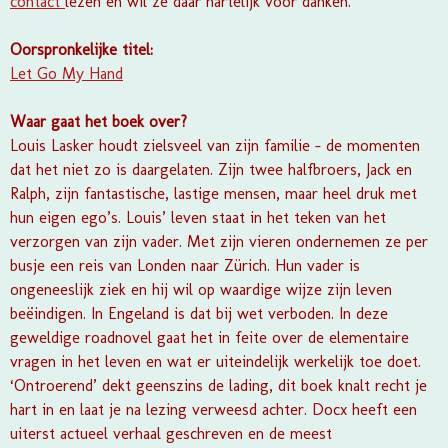
contact
lezen en wil ze daar hartelijk voor danken.
Oorspronkelijke titel:
Let Go My Hand
Waar gaat het boek over?
Louis Lasker houdt zielsveel van zijn familie – de momenten
dat het niet zo is daargelaten. Zijn twee halfbroers, Jack en
Ralph, zijn fantastische, lastige mensen, maar heel druk met
hun eigen ego’s. Louis’ leven staat in het teken van het
verzorgen van zijn vader. Met zijn vieren ondernemen ze per
busje een reis van Londen naar Zürich. Hun vader is
ongeneeslijk ziek en hij wil op waardige wijze zijn leven
beëindigen. In Engeland is dat bij wet verboden. In deze
geweldige roadnovel gaat het in feite over de elementaire
vragen in het leven en wat er uiteindelijk werkelijk toe doet.
‘Ontroerend’ dekt geenszins de lading, dit boek knalt recht je
hart in en laat je na lezing verweesd achter. Docx heeft een
uiterst actueel verhaal geschreven en de meest