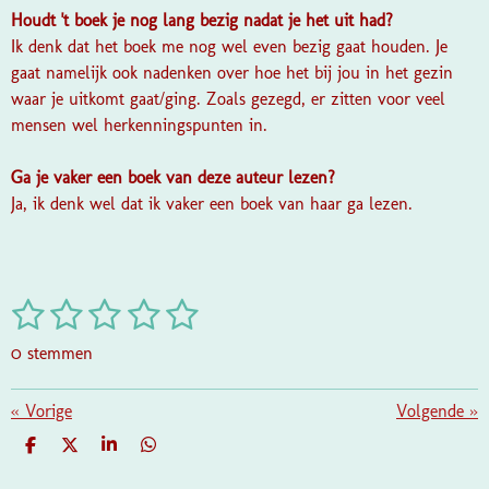
Houdt 't boek je nog lang bezig nadat je het uit had?
Ik denk dat het boek me nog wel even bezig gaat houden. Je
gaat namelijk ook nadenken over hoe het bij jou in het gezin
waar je uitkomt gaat/ging. Zoals gezegd, er zitten voor veel
mensen wel herkenningspunten in.
Ga je vaker een boek van deze auteur lezen?
Ja, ik denk wel dat ik vaker een boek van haar ga lezen.
1
2
3
4
5
S
R
t
a
s
s
s
s
s
e
0 stemmen
t
m
t
t
t
t
t
i
m
e
e
e
e
e
«
Vorige
e
Volgende
»
n
n
g
r
r
r
r
r
D
D
S
D
:
E
E
H
E
r
r
r
r
L
E
A
L