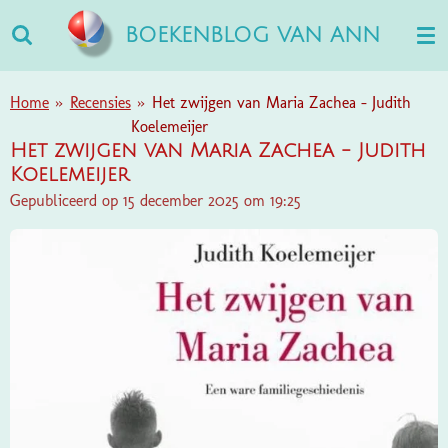
Ga
BOEKENBLOG VAN ANN
direct
naar
de
Home
»
Recensies
»
Het zwijgen van Maria Zachea - Judith
hoofdinhoud
Koelemeijer
Het zwijgen van Maria Zachea - Judith
Koelemeijer
Gepubliceerd op 15 december 2025 om 19:25