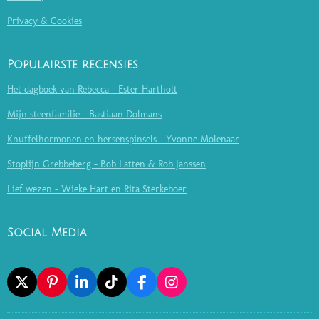
Privacy & Cookies
Populairste recensies
Het dagboek van Rebecca - Ester Hartholt
Mijn steenfamilie - Bastiaan Dolmans
Knuffelhormonen en hersenspinsels - Yvonne Molenaar
Stoplijn Grebbeberg - Bob Latten & Rob Janssen
Lief wezen - Wieke Hart en Rita Sterkeboer
Social Media
X
P
L
T
F
I
I
I
I
A
N
N
N
K
C
S